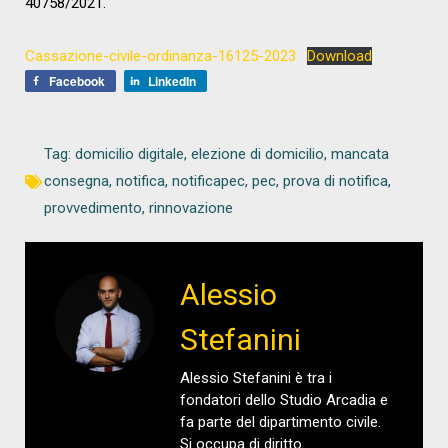
40758/2021.
Cassazione-civile-ordinanza-16125-2023
Download
Facebook
LinkedIn
Tag:
domicilio digitale
,
elezione di domicilio
,
mancata
consegna
,
notifica
,
notificapec
,
pec
,
prova di notifica
,
provvedimento
,
rinnovazione
Alessio
Stefanini
Alessio Stefanini è tra i
fondatori dello Studio Arcadia e
fa parte del dipartimento civile.
Si occupa di diritto