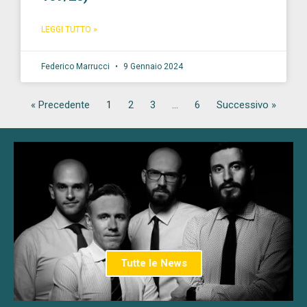
LEGGI TUTTO »
Federico Marrucci
9 Gennaio 2024
« Precedente
1
2
3
…
6
Successivo »
Tutte le News