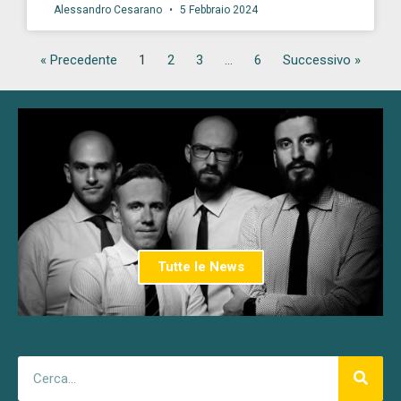
Alessandro Cesarano
5 Febbraio 2024
« Precedente
1
2
3
…
6
Successivo »
Tutte le News