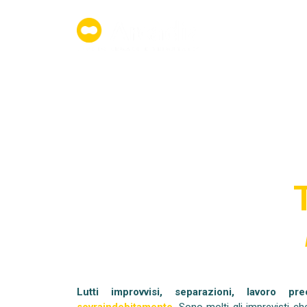
Lutti improvvisi, separazioni, lavoro pr
sovraindebitamento
. Sono molti gli imprevisti c