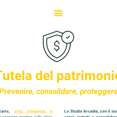
Tutela del patrimoni
Prevenire, consolidare, protegger
ecario,
crisi d’impresa e
Lo Studio Arcadia, con il suo
he possono incidere sulla sfera
saprà aiutarti a consolida