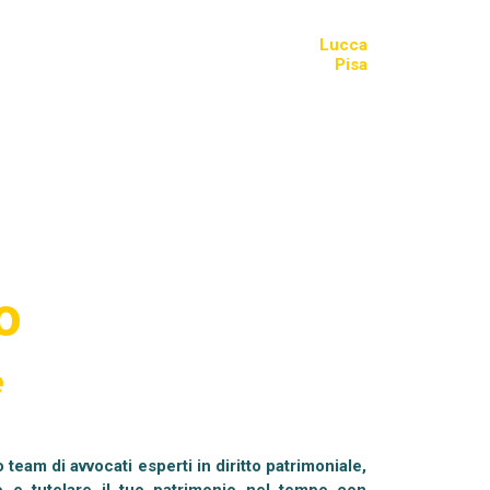
Lucca
Pisa
o
e
 team di avvocati esperti in diritto patrimoniale,
re e tutelare il tuo patrimonio nel tempo con