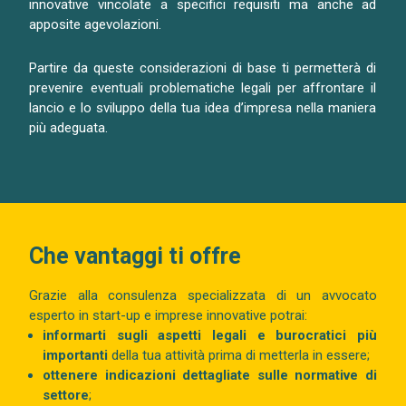
innovative vincolate a specifici requisiti ma anche ad
apposite agevolazioni.
Partire da queste considerazioni di base ti permetterà di
prevenire eventuali problematiche legali per affrontare il
lancio e lo sviluppo della tua idea d’impresa nella maniera
più adeguata.
Che vantaggi ti offre
Grazie alla consulenza specializzata di un avvocato
esperto in start-up e imprese innovative potrai:
informarti sugli aspetti legali e burocratici più
importanti
della tua attività prima di metterla in essere;
ottenere indicazioni dettagliate sulle normative di
settore
;