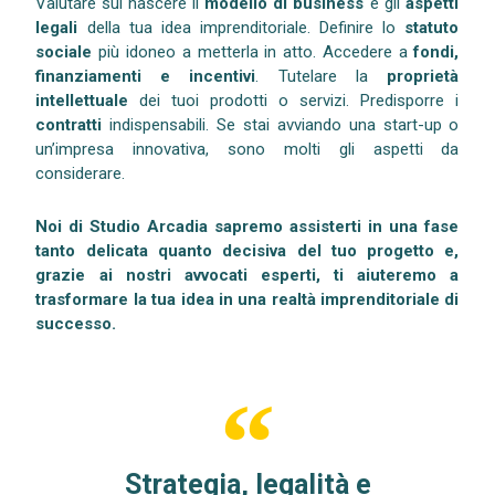
Valutare sul nascere il
modello di business
e gli
aspetti
legali
della tua idea imprenditoriale. Definire lo
statuto
sociale
più idoneo a metterla in atto. Accedere a
fondi,
finanziamenti e incentivi
. Tutelare la
proprietà
intellettuale
dei tuoi prodotti o servizi. Predisporre i
contratti
indispensabili. Se stai avviando una start-up o
un’impresa innovativa, sono molti gli aspetti da
considerare.
Noi di Studio Arcadia sapremo assisterti in una fase
tanto delicata quanto decisiva del tuo progetto e,
grazie ai nostri avvocati esperti, ti aiuteremo a
trasformare la tua idea in una realtà imprenditoriale di
successo.
Strategia, legalità e