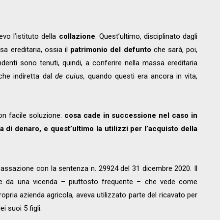
vo l’istituto della
collazione
. Quest’ultimo, disciplinato dagli
sa ereditaria, ossia il
patrimonio del defunto
che sarà, poi,
scendenti sono tenuti, quindi, a conferire nella massa ereditaria
che indiretta dal
de cuius,
quando questi era ancora in vita,
on facile soluzione:
cosa cade in successione nel caso in
di denaro, e quest’ultimo la utilizzi per l’acquisto della
Cassazione con la sentenza n. 29924 del 31 dicembre 2020. Il
ine da una vicenda – piuttosto frequente – che vede come
pria azienda agricola, aveva utilizzato parte del ricavato per
i suoi 5 figli.