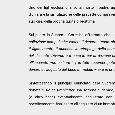
Uno dei figli esclusi, una volta morto il padre, agi
dichiarare la
simulazione
delle predette compraven
suo dire, della propria quota di legittima.
Sul punto la Suprema Corte ha affermato che : 
collazione non può che essere il denaro stesso, che
il figlio, mentre il successivo reimpiego della so
del donante. Diverso è il caso in cui la dazione d
all’acquisto immobiliare […] in tale seconda ipote
denaro e l’acquisto del bene immobile – si è in pre
Sintetizzando, il principio enunciato dalla Su
donata è
sic et simpliciter
una somma di denaro, o
(o altro bene) eventualmente acquistato con 
specificamente finalizzato all’acquisto di un immob