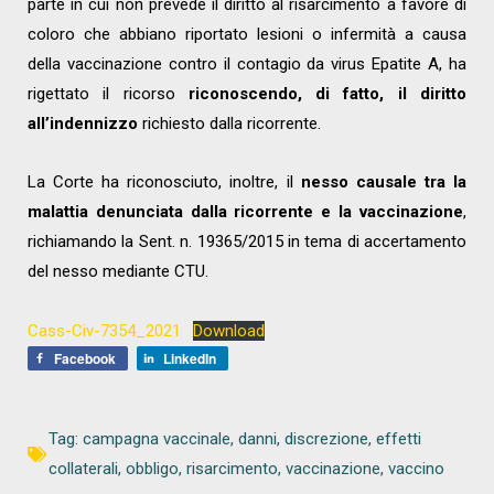
parte in cui non prevede il diritto al risarcimento a favore di
coloro che abbiano riportato lesioni o infermità a causa
della vaccinazione contro il contagio da virus Epatite A, ha
rigettato il ricorso
riconoscendo, di fatto, il diritto
all’indennizzo
richiesto dalla ricorrente.
La Corte ha riconosciuto, inoltre, il
nesso causale tra la
malattia denunciata dalla ricorrente e la vaccinazione
,
richiamando la Sent. n. 19365/2015 in tema di accertamento
del nesso mediante CTU.
Cass-Civ-7354_2021
Download
Facebook
LinkedIn
Tag:
campagna vaccinale
,
danni
,
discrezione
,
effetti
collaterali
,
obbligo
,
risarcimento
,
vaccinazione
,
vaccino