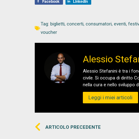
Facebook
LinkedIn
Tag:
biglietti
,
concerti
,
consumatori
,
eventi
,
festi
voucher
Alessio Stefa
Alessio Stefanini è tra i fo
civile. Si occupa di diritto
nella cura e nello sviluppo d
Leggi i miei articoli
ARTICOLO PRECEDENTE