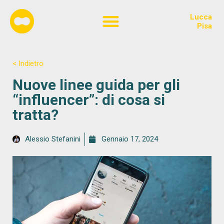
Lucca
Chi siamo
Pisa
< Indietro
Nuove linee guida per gli
“influencer”: di cosa si
tratta?
Alessio Stefanini
Gennaio 17, 2024