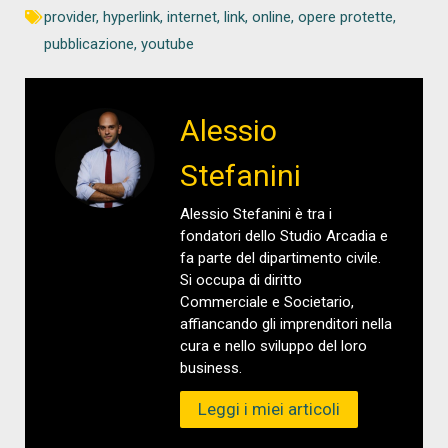
provider
,
hyperlink
,
internet
,
link
,
online
,
opere protette
,
pubblicazione
,
youtube
Alessio
Stefanini
Alessio Stefanini è tra i
fondatori dello Studio Arcadia e
fa parte del dipartimento civile.
Si occupa di diritto
Commerciale e Societario,
affiancando gli imprenditori nella
cura e nello sviluppo del loro
business.
Leggi i miei articoli