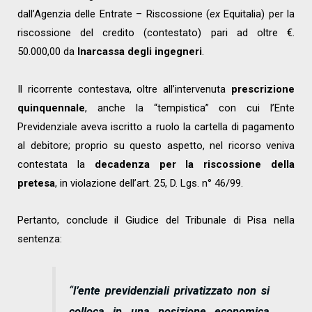
dall’Agenzia delle Entrate – Riscossione (
ex
Equitalia) per la
riscossione del credito (contestato) pari ad oltre €.
50.000,00 da
Inarcassa degli ingegneri
.
Il ricorrente contestava, oltre all’intervenuta
prescrizione
quinquennale
, anche la “tempistica” con cui l’Ente
Previdenziale aveva iscritto a ruolo la cartella di pagamento
al debitore; proprio su questo aspetto, nel ricorso veniva
contestata la
decadenza per la riscossione della
pretesa
, in violazione dell’art. 25, D. Lgs. n° 46/99.
Pertanto, conclude il Giudice del Tribunale di Pisa nella
sentenza:
“
l’e
nte previdenziali privatizzato
non si
colloca
in una posizione economica