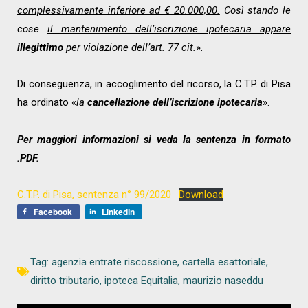
complessivamente inferiore ad € 20.000,00.
Così stando le
cose
il mantenimento dell’iscrizione ipotecaria appare
illegittimo
per violazione dell’art. 77 cit
.
».
Di conseguenza, in accoglimento del ricorso, la C.T.P. di Pisa
ha ordinato «
la
cancellazione
dell’iscrizione ipotecaria
».
Per maggiori informazioni si veda la sentenza in formato
.PDF.
C.T.P. di Pisa, sentenza n° 99/2020
Download
Facebook
LinkedIn
Tag:
agenzia entrate riscossione
,
cartella esattoriale
,
diritto tributario
,
ipoteca Equitalia
,
maurizio naseddu