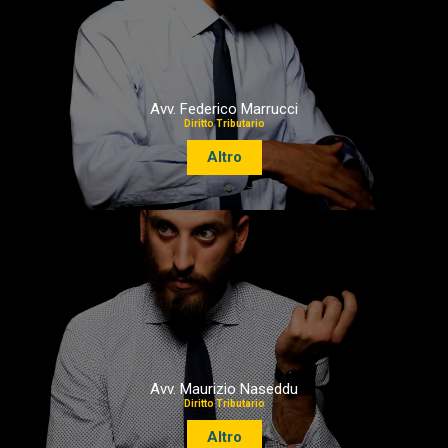
Avv. Federico Marrucci
Diritto Tributario
Altro
Avv. Maurizio Naseddu
Diritto Tributario
Altro